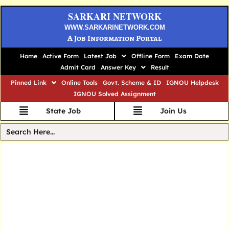
SARKARI NETWORK
WWW.SARKARINETWORK.COM
A Job Information Portal
Home
Active Form
Latest Job
Offline Form
Exam Date
Admit Card
Answer Key
Result
Pinned Link
Online Tools
Govt. Scheme & ID
IGNOU Helpdesk
IGNOU Solved Assignment
State Job
Join Us