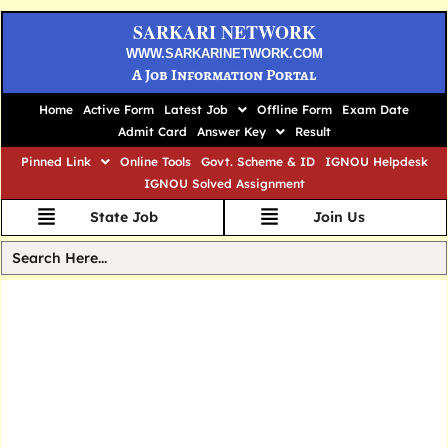
SARKARI NETWORK
WWW.SARKARINETWORK.COM
A Job Information Portal
Home
Active Form
Latest Job
Offline Form
Exam Date
Admit Card
Answer Key
Result
Pinned Link
Online Tools
Govt. Scheme & ID
IGNOU Helpdesk
IGNOU Solved Assignment
State Job
Join Us