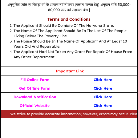
अनुसूचित जाति एवं पिछड़ा वर्ग के आवास नवीनीकरण (मकान मरम्मत हेतु) अनुदान राशि 50,000-
80,000 रुपए की सहायता देना |
Terms and Conditions
The Applicant Should Be Domicile Of The Haryana State.
The Name Of The Applicant Should Be In The List Of The People
Living Below The Poverty Line.
The House Should Be In The Name Of Applicant And At Least 10
Years Old And Repairable.
The Applicant Had Not Taken Any Grant For Repair Of House From
Any Other Department.
Important Link
Fill Online Form
Click Here
Get Offline Form
Click Here
Download Notification
Click Here
Official Website
Click Here
We strive to provide accurate information; however, errors may occur. Please veri