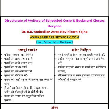
Directorate of Welfare of Scheduled Caste & Backward Classes,
Haryana
Dr. B.R. Ambedkar Awas Navinikarn Yojna
WWW.SARKARINETWORK.COM
Last Date : Not Declared
महत्वपूर्ण दस्तावेज
आवेदन प्रिक्रिया
परिवार पहचान पत्र (PPP)
सबसे पहले आवेदन पत्र को अच्छी तरह से भरें,
प्रार्थी का BPL राशन कार्ड
आवेदन पत्र के साथ महत्वपूर्ण दस्तावेज अटैच
प्रार्थी का जाति प्रमाण पत्र
करें,
प्रार्थी का आधार कार्ड
आवेदन पत्र को सरपंच या एमसी द्वारा अटेस्टिड
प्रार्थी का बैंक अंकाउट नं0
करवाएं,
प्रार्थी का मोर्बाइ ल नं0
सीएससी सेंटर या सरल हरियाणा पर जाकर इस
प्रार्थी की फोटो मकान की मरम्मत वाली जगह के
फॉर्म को ऑनलाइन करें
साथ
बिजली का बिल, पानी का बिल, चूल्हा टैक्स,
जमीन की रजिस्ट्री (
में से कोई भी दो)
मकान की मरम्मत पर अनुमानित खर्चे का
प्रमाण।
उद्देशय